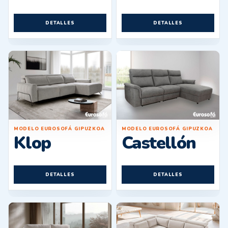
DETALLES
DETALLES
MODELO EUROSOFÁ GIPUZKOA
MODELO EUROSOFÁ GIPUZKOA
Klop
Castellón
DETALLES
DETALLES