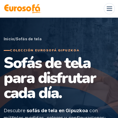
Skip
to
content
Inicio
/
Sofás de tela
COLECCIÓN EUROSOFÁ GIPUZKOA
Sofás de tela
para disfrutar
cada día.
Descubre
sofás de tela en Gipuzkoa
con
múltiples medidas, colores y configuraciones: