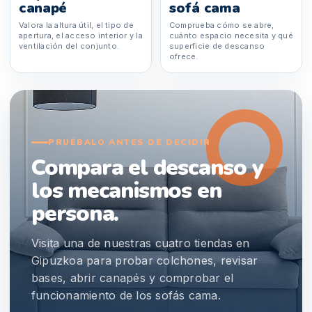
canapé
sofá cama
Valora la altura útil, el tipo de
Comprueba cómo se abre,
apertura, el acceso interior y la
cuánto espacio necesita y qué
ventilación del conjunto.
superficie de descanso
ofrece.
PRUÉBALO ANTES DE DECIDIR
Compara el descanso y
los mecanismos en
persona.
Visita una de nuestras cuatro tiendas en
Gipuzkoa para probar colchones, revisar
bases, abrir canapés y comprobar el
funcionamiento de los sofás cama.