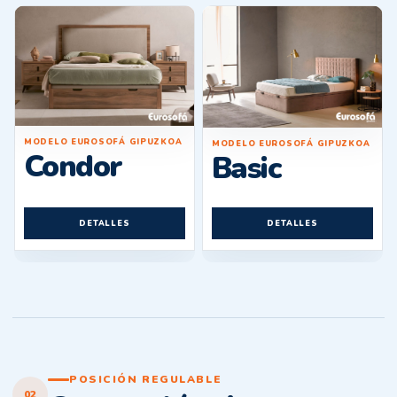
MODELO EUROSOFÁ GIPUZKOA
MODELO EUROSOFÁ GIPUZKOA
Condor
Basic
DETALLES
DETALLES
POSICIÓN REGULABLE
02