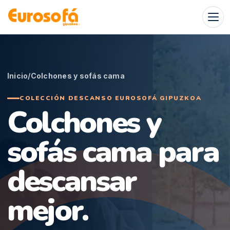
Skip
to
content
Inicio
/
Colchones y sofás cama
COLECCIÓN DESCANSO EUROSOFÁ GIPUZKOA
Colchones y
sofás cama para
descansar
mejor.